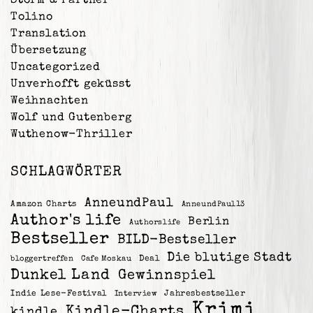
Storm & Partner
Tolino
Translation
Übersetzung
Uncategorized
Unverhofft geküsst
Weihnachten
Wolf und Gutenberg
Wuthenow-Thriller
SCHLAGWÖRTER
AnneundPaul
Amazon Charts
AnneundPaul13
Author's life
Berlin
Authorslife
Bestseller
BILD-Bestseller
Die blutige Stadt
Deal
bloggertreffen
Cafe Moskau
Dunkel Land
Gewinnspiel
Indie Lese-Festival
Jahresbestseller
Interview
Krimi
Kindle-Charts
kindle