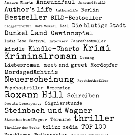
AnneundPaul
Amazon Charts
AnneundPaul13
Author's life
Berlin
Authorslife
Bestseller
BILD-Bestseller
Die blutige Stadt
Deal
bloggertreffen
Cafe Moskau
Dunkel Land
Gewinnspiel
Indie Lese-Festival
Jahresbestseller
Interview
Krimi
Kindle-Charts
kindle
Kriminalroman
Lesung
meet and greet
Liebesroman
Mordopfer
Mordsgedächtnis
Neuerscheinung
Psychhothriller
Psychothriller
Rezension
Roxann Hill
Schreiben
Signierstunde
Scoutz Leserparty
Steinbach und Wagner
thriller
Termine
SteinbachundWagner
TOP 100
tolino media
Thriller der Woche