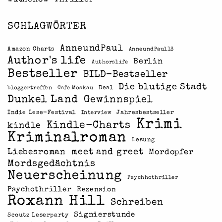
Wuthenow-Thriller
SCHLAGWÖRTER
AnneundPaul
Amazon Charts
AnneundPaul13
Author's life
Berlin
Authorslife
Bestseller
BILD-Bestseller
Die blutige Stadt
Deal
bloggertreffen
Cafe Moskau
Dunkel Land
Gewinnspiel
Indie Lese-Festival
Jahresbestseller
Interview
Krimi
Kindle-Charts
kindle
Kriminalroman
Lesung
meet and greet
Liebesroman
Mordopfer
Mordsgedächtnis
Neuerscheinung
Psychhothriller
Psychothriller
Rezension
Roxann Hill
Schreiben
Signierstunde
Scoutz Leserparty