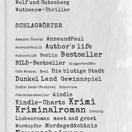
Wolf und Gutenberg
Wuthenow-Thriller
SCHLAGWÖRTER
AnneundPaul
Amazon Charts
Author's life
AnneundPaul13
Bestseller
Berlin
Authorslife
BILD-Bestseller
bloggertreffen
Die blutige Stadt
Deal
Cafe Moskau
Dunkel Land
Gewinnspiel
Indie Lese-Festival
Interview
kindle
Jahresbestseller
Krimi
Kindle-Charts
Kriminalroman
Lesung
meet and greet
Liebesroman
Mordsgedächtnis
Mordopfer