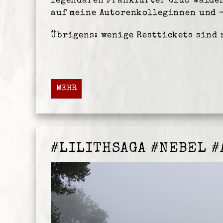
legendären Frankfurter
Club Walde
auf meine Autorenkolleginnen und 
Übrigens: wenige
Resttickets
sind 
MEHR
#LILITHSAGA #NEBEL 