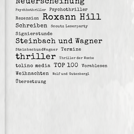
Neuerscheinung
Psychothriller
Psychhothriller
Roxann Hill
Rezension
Schreiben
Scoutz Leserparty
Signierstunde
Steinbach und Wagner
Termine
SteinbachundWagner
thriller
Thriller der Woche
TOP 100
tolino media
Vorablesen
Weihnachten
Wolf und Gutenberg1
Übersetzung