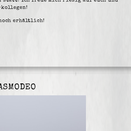
n
statt! Ich freue mich riesig auf euch und
-kollegen!
noch erhältlich!
#ASMODEO