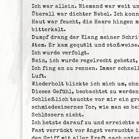
Ich war allein. Niemand war weit un
Überall war dichter Nebel. Ich kon
Haut war feucht, die Haare hingen m
bitterkalt.
Dumpf drang der Klang meiner Schri
Atem. Er kam gequält und stoßweise
Ich wurde verfolgt.
Nein, ich wurde regelrecht gehetzt
Ich fing an zu rennen. Immer schnel
Luft.
Wiederholt blickte ich mich um, ohn
Dieses Gefühl, beobachtet zu werden
Schließlich tauchte vor mir ein gro
schmiedeeisernes Tor, wie man es b
Schlössern sieht.
Ich hetzte darauf zu und erreichte e
Fast verrückt vor Angst versuchte i
den Griff mit aller Kraft nach unte