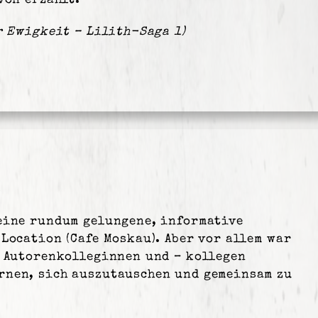
von erzählt.
r Ewigkeit – Lilith-Saga 1)
.
eine rundum gelungene, informative
Location (Cafe Moskau). Aber vor allem war
n Autorenkolleginnen und – kollegen
rnen, sich auszutauschen und gemeinsam zu