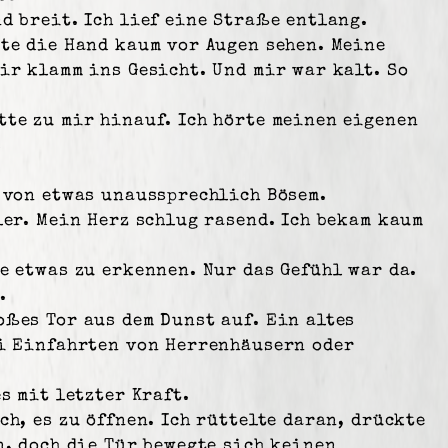
d breit. Ich lief eine Straße entlang.
nte die Hand kaum vor Augen sehen. Meine
ir klamm ins Gesicht. Und mir war kalt. So
tte zu mir hinauf. Ich hörte meinen eigenen
.
, von etwas unaussprechlich Bösem.
ler. Mein Herz schlug rasend. Ich bekam kaum
e etwas zu erkennen. Nur das Gefühl war da.
.
ßes Tor aus dem Dunst auf. Ein altes
ei Einfahrten von Herrenhäusern oder
s mit letzter Kraft.
ch, es zu öffnen. Ich rüttelte daran, drückte
n, doch die Tür bewegte sich keinen